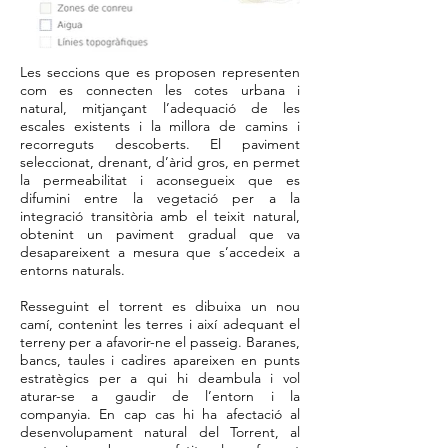
Les seccions que es proposen representen
com es connecten les cotes urbana i
natural, mitjançant l’adequació de les
escales existents i la millora de camins i
recorreguts descoberts. El paviment
seleccionat, drenant, d’àrid gros, en permet
la permeabilitat i aconsegueix que es
difumini entre la vegetació per a la
integració transitòria amb el teixit natural,
obtenint un paviment gradual que va
desapareixent a mesura que s’accedeix a
entorns naturals.
Resseguint el torrent es dibuixa un nou
camí, contenint les terres i així adequant el
terreny per a afavorir-ne el passeig. Baranes,
bancs, taules i cadires apareixen en punts
estratègics per a qui hi deambula i vol
aturar-se a gaudir de l’entorn i la
companyia. En cap cas hi ha afectació al
desenvolupament natural del Torrent, al