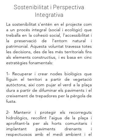
Sostenibilitat i Perspectiva
Integrativa
La sostenibilitat s’entén en el projecte com
a un procés integral (social i ecològic) que
treballa en la cohesió social, l’accessibilitat i
la preservació de l’entorn natural i
patrimonial. Aquesta voluntat travessa totes
les decisions, des de les més territorials fins
als elements constructius, i es basa en cinc
estratègies fonamentals:
1- Recuperar i crear nodes biològics que
lliguin el territori a partir de vegetació
autòctona, així com pujar el verd a la plaça
dura a partir de difuminar els paviments i el
creixement de trepadores per la pèrgola de
fusta.
2- Mantenir i protegir els recorreguts
hidrològics, recollint l’aigua de la plaça i
aprofitant-la per als horts comunitaris i
implantant paviments drenants i
respectuosos amb el medi ambient i el