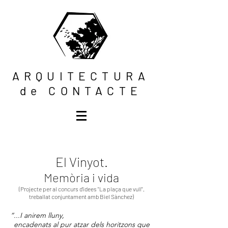
ARQUITECTURA
de CONTACTE
El Vinyot
.
Memòria i vida
(Projecte per al concurs d'idees "La plaça que vull",
treballat conjuntament amb Biel Sànchez)
“...I anirem lluny,
encadenats al pur atzar dels horitzons que