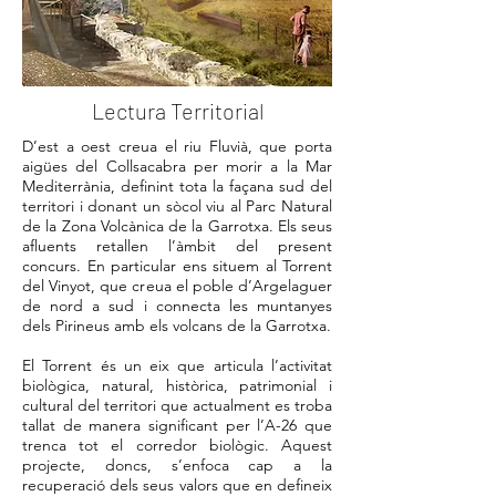
Lectura Territorial
D’est a oest creua el riu Fluvià, que porta
aigües del Collsacabra per morir a la Mar
Mediterrània, definint tota la façana sud del
territori i donant un sòcol viu al Parc Natural
de la Zona Volcànica de la Garrotxa. Els seus
afluents retallen l’àmbit del present
concurs. En particular ens situem al Torrent
del Vinyot, que creua el poble d’Argelaguer
de nord a sud i connecta les muntanyes
dels Pirineus amb els volcans de la Garrotxa.
El Torrent és un eix que articula l’activitat
biològica, natural, històrica, patrimonial i
cultural del territori que actualment es troba
tallat de manera significant per l’A-26 que
trenca tot el corredor biològic. Aquest
projecte, doncs, s’enfoca cap a la
recuperació dels seus valors que en defineix