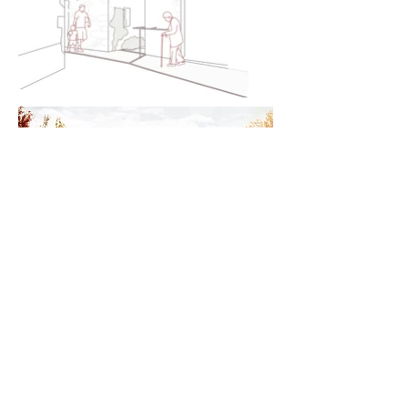
La nova plaça
El nou Centre d’Argelaguer neix amb la
consolidació de la Plaça de la Generalitat on
s’hi acumulen totes les activitats potencials
de les entitats, col·lectius i individualitats
que conformen el poble. El nou
equipament aprofita l’estructura existent de