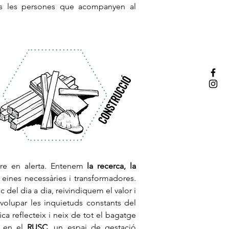
tes les persones que acompanyen al
ndre en alerta. Entenem
la recerca, la
eines necessàries i transformadores.
c del dia a dia, reivindiquem el valor i
volupar les inquietuds constants del
tica reflecteix i neix de tot el bagatge
l en el
RUSC
, un espai de gestació