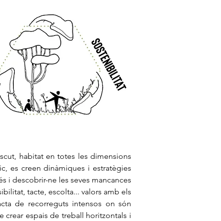
iscut, habitat en totes les dimensions
fic, es creen dinàmiques i estratègies
cés i descobrir-ne les seves mancances
bilitat, tacte, escolta... valors amb els
racta de recorreguts intensos on són
e crear espais de treball horitzontals i