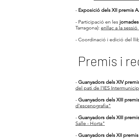
-
Exposició dels XII premis 
- Participació en les
jornades
Tarragona):
enllaç a la sessió
- Coordinació i edició del lli
Premis i r
-
Guanyadors dels XIV premi
del pati de l'IES Intermunici
-
Guanyadors dels XIII prem
d'escenografia"
-
Guanyadors dels XIII prem
Salle - Horta"
-
Guanyadors dels XII premi