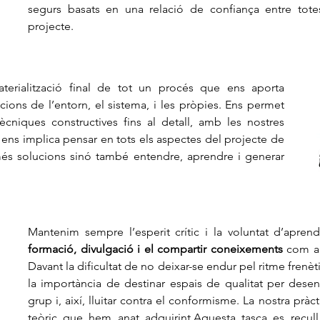
segurs basats en una relació de confiança entre to
projecte.
erialització final de tot un procés que ens aporta
acions de l’entorn, el sistema, i les pròpies. Ens permet
 tècniques constructives fins al detall, amb les nostres
 ens implica pensar en tots els aspectes del projecte de
més solucions sinó també entendre, aprendre i generar
Mantenim sempre l’esperit crític i la voluntat d’apre
formació, divulgació i el compartir coneixements
com a 
Davant la dificultat de no deixar-se endur pel ritme frenèti
la importància de destinar espais de qualitat per desen
grup i, així, lluitar contra el conformisme. La nostra pràc
teòric que hem anat adquirint.
Aquesta tasca es recul