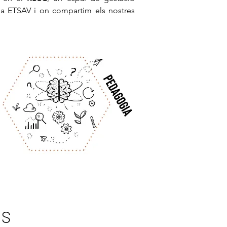
 la ETSAV i on compartim els nostres
es