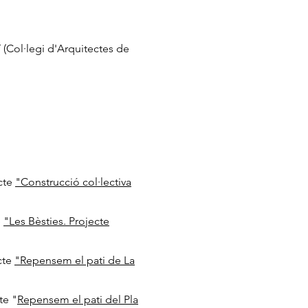
(Col·legi d'Arquitectes de
ecte
"Construcció col·lectiva
e
"Les Bèsties. Projecte
cte
"Repensem el pati de La
cte
"
Repensem el pati del Pla