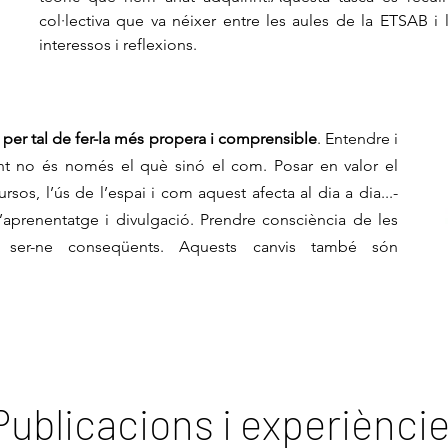
col·lectiva que va néixer entre les aules de la ETSAB i
interessos i reflexions.
s per tal de fer-la més propera i comprensible
. Entendre i
ant no és només el què sinó el com. Posar en valor el
ursos, l’ús de l’espai i com aquest afecta al dia a dia...-
’aprenentatge i divulgació. Prendre consciència de les
s i ser-ne conseqüents. Aquests canvis també són
Publicacions i experiènci