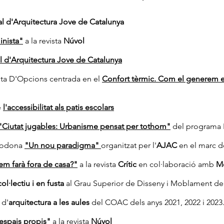
al d'Arquitectura Jove de Catalunya
inista"
a la revista
Núvol
al d'Arquitectura Jove de Catalunya
vista D'Opcions centrada en el
Confort tèrmic. Com el generem
e
l'accessibilitat als patis escolars
"Ciutat jugables: Urbanisme pensat per tothom"
del programa 
 rodona
"Un nou paradigma"
organitzat per l'
AJAC
en el marc 
 em farà fora de casa?"
a la revista
Crític
en col·laboració amb
Me
l·lectiu i en fusta
al Grau Superior de Disseny i Moblament d
 d'
arquitectura a les aules
del COAC dels anys 2021, 2022 i 2023
 espais propis"
a la revista
Núvol