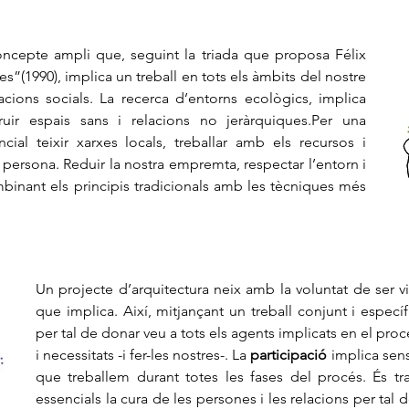
cepte ampli que, seguint la triada que proposa Félix
ies”(1990), implica un treball en tots els àmbits del nostre
cions socials. La recerca d’entorns ecològics, implica
ruir espais sans i relacions no jeràrquiques.
Per una
cial teixir xarxes locals, treballar amb els recursos i
i persona. Reduir la nostra
empremta, respectar l’entorn i
binant els principis tradicionals amb les tècniques més
Un projecte d’arquitectura neix amb la voluntat de ser v
que implica. Així, mitjançant un treball conjunt i especí
per tal de donar veu a tots els agents implicats en el pro
i necessitats -i fer-les nostres-. La
participació
implica sensi
que treballem durant totes les fases del procés. És t
essencials la cura de les persones i les relacions per tal d